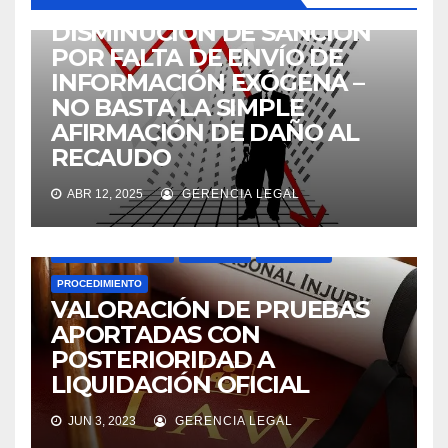
IMPUESTOS
NOVEDADES
PROCEDIMIENTO
DISMINUCIÓN DE SANCIÓN
POR FALTA DE ENVÍO DE
INFORMACIÓN EXÓGENA –
NO BASTA LA SIMPLE
AFIRMACIÓN DE DAÑO AL
RECAUDO
ABR 12, 2025
GERENCIA LEGAL
CONSEJO DE ESTADO
IMPUESTOS
NOVEDADES
PROCEDIMIENTO
VALORACIÓN DE PRUEBAS
APORTADAS CON
POSTERIORIDAD A
LIQUIDACIÓN OFICIAL
JUN 3, 2023
GERENCIA LEGAL