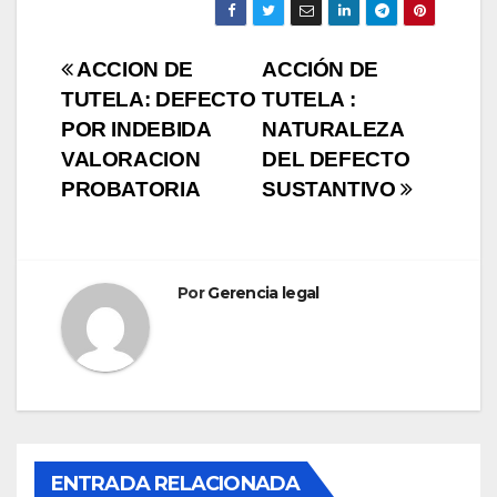
Navegación
ACCION DE
ACCIÓN DE
TUTELA: DEFECTO
TUTELA :
de
POR INDEBIDA
NATURALEZA
entradas
VALORACION
DEL DEFECTO
PROBATORIA
SUSTANTIVO
Por
Gerencia legal
CONSEJO DE ESTADO
DERECHO ADMINISTRATIVO
ENTRADA RELACIONADA