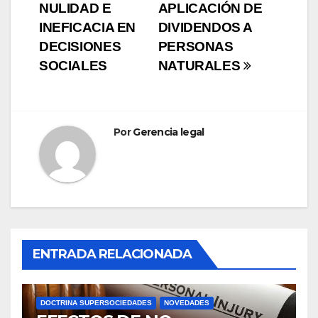
NULIDAD E
APLICACIÓN DE
de
INEFICACIA EN
DIVIDENDOS A
entradas
DECISIONES
PERSONAS
SOCIALES
NATURALES
Por
Gerencia legal
ENTRADA RELACIONADA
DOCTRINA SUPERSOCIEDADES
NOVEDADES