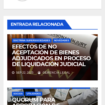
ENTRADA RELACIONADA
DOCTRINA SUPERSOCIEDADES
NOVEDADES
EFECTOS DE NO
ACEPTACIÓN DE BIENES
ADJUDICADOS EN PROCESO
DE LIQUIDACIÓN JUDICIAL
SEP 22, 2025
GERENCIA LEGAL
ASAMBLEAS ACCIONISTAS
DIVIDENDOS
DOCTRINA SUPERSOCIEDADES
NOVEDADES
SOCIEDADES
SOCIOS
UTILIDADES
QUORUM PARA