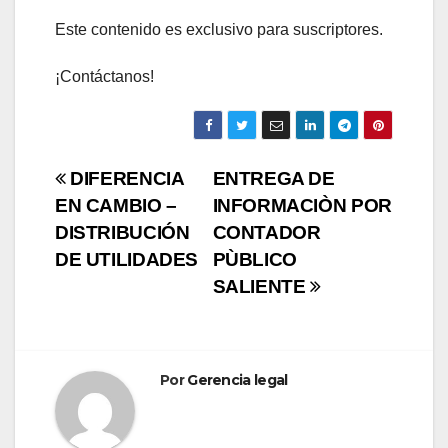
Este contenido es exclusivo para suscriptores.
¡Contáctanos!
Navegación
DIFERENCIA
ENTREGA DE
EN CAMBIO –
INFORMACIÒN POR
de
DISTRIBUCIÓN
CONTADOR
entradas
DE UTILIDADES
PÙBLICO
SALIENTE
Por
Gerencia legal