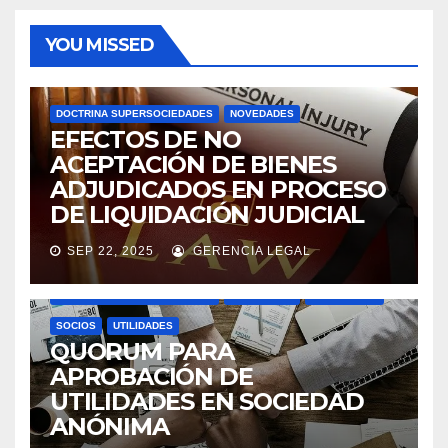
YOU MISSED
DOCTRINA SUPERSOCIEDADES
NOVEDADES
EFECTOS DE NO
ACEPTACIÓN DE BIENES
ADJUDICADOS EN PROCESO
DE LIQUIDACIÓN JUDICIAL
SEP 22, 2025
GERENCIA LEGAL
ASAMBLEAS ACCIONISTAS
DIVIDENDOS
DOCTRINA SUPERSOCIEDADES
NOVEDADES
SOCIEDADES
SOCIOS
UTILIDADES
QUORUM PARA
APROBACIÓN DE
UTILIDADES EN SOCIEDAD
ANÓNIMA