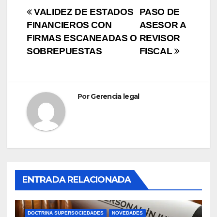
Navegación
VALIDEZ DE ESTADOS
PASO DE
FINANCIEROS CON
ASESOR A
de
FIRMAS ESCANEADAS O
REVISOR
entradas
SOBREPUESTAS
FISCAL
Por
Gerencia legal
ENTRADA RELACIONADA
DOCTRINA SUPERSOCIEDADES
NOVEDADES