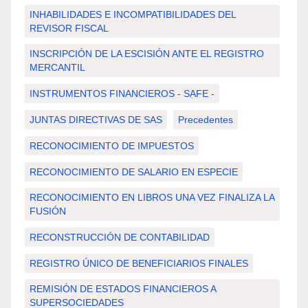
INHABILIDADES E INCOMPATIBILIDADES DEL
REVISOR FISCAL
INSCRIPCIÓN DE LA ESCISIÓN ANTE EL REGISTRO
MERCANTIL
INSTRUMENTOS FINANCIEROS - SAFE -
JUNTAS DIRECTIVAS DE SAS
Precedentes
RECONOCIMIENTO DE IMPUESTOS
RECONOCIMIENTO DE SALARIO EN ESPECIE
RECONOCIMIENTO EN LIBROS UNA VEZ FINALIZA LA
FUSIÓN
RECONSTRUCCIÓN DE CONTABILIDAD
REGISTRO ÚNICO DE BENEFICIARIOS FINALES
REMISIÓN DE ESTADOS FINANCIEROS A
SUPERSOCIEDADES