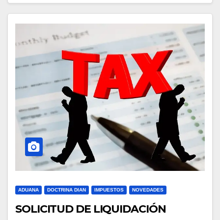
ADUANA
DOCTRINA DIAN
IMPUESTOS
NOVEDADES
SOLICITUD DE LIQUIDACIÓN