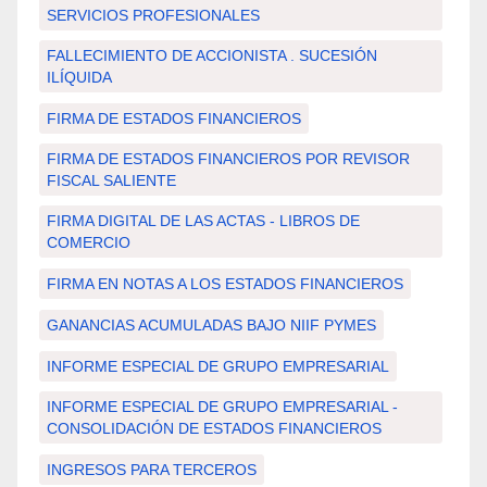
SERVICIOS PROFESIONALES
FALLECIMIENTO DE ACCIONISTA . SUCESIÓN
ILÍQUIDA
FIRMA DE ESTADOS FINANCIEROS
FIRMA DE ESTADOS FINANCIEROS POR REVISOR
FISCAL SALIENTE
FIRMA DIGITAL DE LAS ACTAS - LIBROS DE
COMERCIO
FIRMA EN NOTAS A LOS ESTADOS FINANCIEROS
GANANCIAS ACUMULADAS BAJO NIIF PYMES
INFORME ESPECIAL DE GRUPO EMPRESARIAL
INFORME ESPECIAL DE GRUPO EMPRESARIAL -
CONSOLIDACIÓN DE ESTADOS FINANCIEROS
INGRESOS PARA TERCEROS