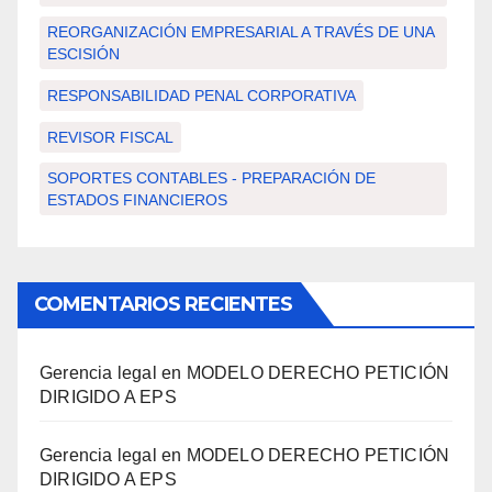
REORGANIZACIÓN EMPRESARIAL A TRAVÉS DE UNA
ESCISIÓN
RESPONSABILIDAD PENAL CORPORATIVA
REVISOR FISCAL
SOPORTES CONTABLES - PREPARACIÓN DE
ESTADOS FINANCIEROS
COMENTARIOS RECIENTES
Gerencia legal
en
MODELO DERECHO PETICIÓN
DIRIGIDO A EPS
Gerencia legal
en
MODELO DERECHO PETICIÓN
DIRIGIDO A EPS