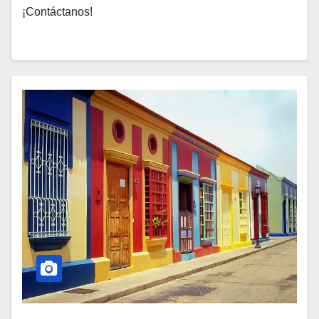
¡Contáctanos!