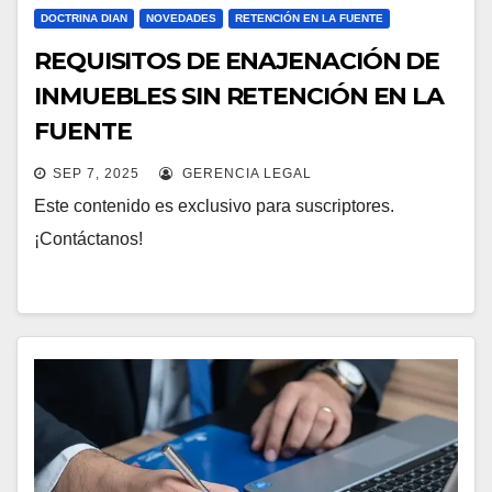
DOCTRINA DIAN
NOVEDADES
RETENCIÓN EN LA FUENTE
REQUISITOS DE ENAJENACIÓN DE
INMUEBLES SIN RETENCIÓN EN LA
FUENTE
SEP 7, 2025
GERENCIA LEGAL
Este contenido es exclusivo para suscriptores.
¡Contáctanos!