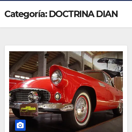
Categoría:
DOCTRINA DIAN