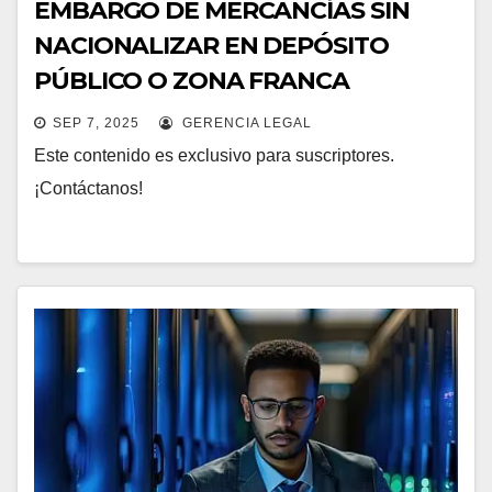
EMBARGO DE MERCANCÍAS SIN
NACIONALIZAR EN DEPÓSITO
PÚBLICO O ZONA FRANCA
SEP 7, 2025
GERENCIA LEGAL
Este contenido es exclusivo para suscriptores.
¡Contáctanos!