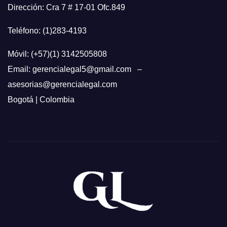
Dirección: Cra 7 # 17-01 Ofc.849
Teléfono: (1)283-4193
Móvil: (+57)(1) 3142505808
Email: gerencialegal5@gmail.com –
asesorias@gerencialegal.com
Bogotá | Colombia