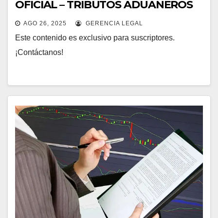
OFICIAL – TRIBUTOS ADUANEROS
AGO 26, 2025
GERENCIA LEGAL
Este contenido es exclusivo para suscriptores.
¡Contáctanos!