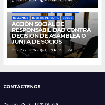
SEP 22, 2025
GERENCIA LEGAL
ACTAS
ASAMBLEAS ACCIONISTAS
DOCTRINA SUPERSOCIEDADES
JUNTAS DIRECTIVAS
NOVEDADES
REGISTRO MERCANTIL
SOCIOS
ACCIÓN SOCIAL DE
RESPONSABILIDAD CONTRA
DECISIÓN DE ASAMBLEA O
JUNTA DE SOCIOS
SEP 22, 2025
GERENCIA LEGAL
CONTÁCTENOS
Dirección: Cra 7 # 17-01 Ofc.849