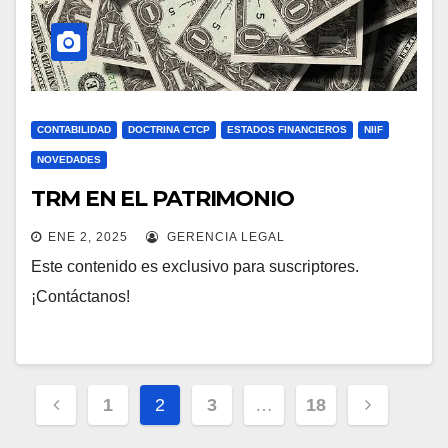
CONTABILIDAD
DOCTRINA CTCP
ESTADOS FINANCIEROS
NIIF
NOVEDADES
TRM EN EL PATRIMONIO
ENE 2, 2025
GERENCIA LEGAL
Este contenido es exclusivo para suscriptores.
¡Contáctanos!
Navegación
1
2
3
…
18
de