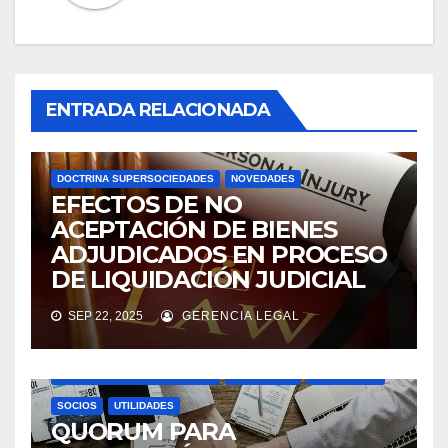
ENTRADA RELACIONADA
DOCTRINA SUPERSOCIEDADES
NOVEDADES
EFECTOS DE NO
ACEPTACIÓN DE BIENES
ADJUDICADOS EN PROCESO
DE LIQUIDACIÓN JUDICIAL
SEP 22, 2025
GERENCIA LEGAL
ASAMBLEAS ACCIONISTAS
DIVIDENDOS
DOCTRINA SUPERSOCIEDADES
NOVEDADES
SOCIEDADES
SOCIOS
UTILIDADES
QUORUM PARA