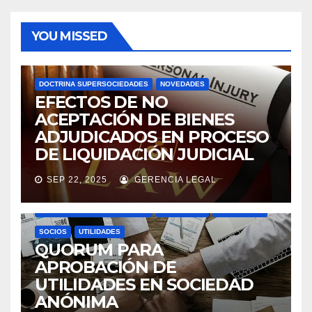
YOU MISSED
DOCTRINA SUPERSOCIEDADES
NOVEDADES
EFECTOS DE NO
ACEPTACIÓN DE BIENES
ADJUDICADOS EN PROCESO
DE LIQUIDACIÓN JUDICIAL
SEP 22, 2025
GERENCIA LEGAL
ASAMBLEAS ACCIONISTAS
DIVIDENDOS
DOCTRINA SUPERSOCIEDADES
NOVEDADES
SOCIEDADES
SOCIOS
UTILIDADES
QUORUM PARA
APROBACIÓN DE
UTILIDADES EN SOCIEDAD
ANÓNIMA