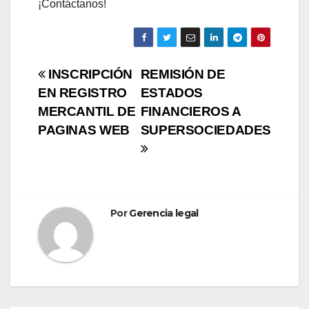
¡Contáctanos!
Navegación
INSCRIPCIÓN
REMISIÓN DE
EN REGISTRO
ESTADOS
de
MERCANTIL DE
FINANCIEROS A
entradas
PAGINAS WEB
SUPERSOCIEDADES
Por
Gerencia legal