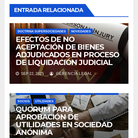
ENTRADA RELACIONADA
DOCTRINA SUPERSOCIEDADES
NOVEDADES
EFECTOS DE NO
ACEPTACIÓN DE BIENES
ADJUDICADOS EN PROCESO
DE LIQUIDACIÓN JUDICIAL
SEP 22, 2025
GERENCIA LEGAL
ASAMBLEAS ACCIONISTAS
DIVIDENDOS
DOCTRINA SUPERSOCIEDADES
NOVEDADES
SOCIEDADES
SOCIOS
UTILIDADES
QUORUM PARA
APROBACIÓN DE
UTILIDADES EN SOCIEDAD
ANÓNIMA