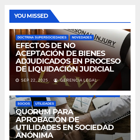
YOU MISSED
DOCTRINA SUPERSOCIEDADES
NOVEDADES
EFECTOS DE NO
ACEPTACIÓN DE BIENES
ADJUDICADOS EN PROCESO
DE LIQUIDACIÓN JUDICIAL
SEP 22, 2025
GERENCIA LEGAL
ASAMBLEAS ACCIONISTAS
DIVIDENDOS
DOCTRINA SUPERSOCIEDADES
NOVEDADES
SOCIEDADES
SOCIOS
UTILIDADES
QUORUM PARA
APROBACIÓN DE
UTILIDADES EN SOCIEDAD
ANÓNIMA