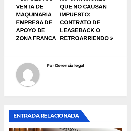
Navegación
VENTA DE
QUE NO CAUSAN
de
MAQUINARIA
IMPUESTO:
entradas
EMPRESA DE
CONTRATO DE
APOYO DE
LEASEBACK O
ZONA FRANCA
RETROARRIENDO
Por
Gerencia legal
ENTRADA RELACIONADA