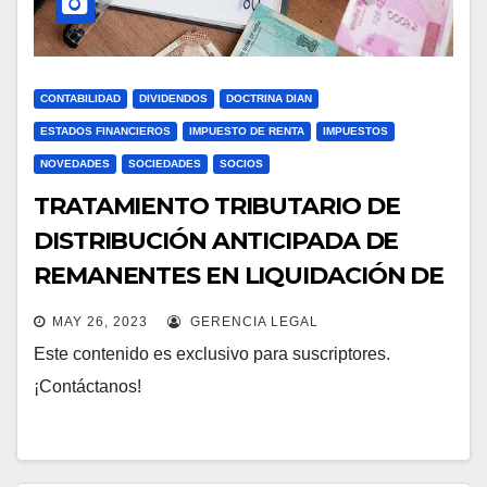
CONTABILIDAD
DIVIDENDOS
DOCTRINA DIAN
ESTADOS FINANCIEROS
IMPUESTO DE RENTA
IMPUESTOS
NOVEDADES
SOCIEDADES
SOCIOS
TRATAMIENTO TRIBUTARIO DE
DISTRIBUCIÓN ANTICIPADA DE
REMANENTES EN LIQUIDACIÓN DE
SOCIEDADES
MAY 26, 2023
GERENCIA LEGAL
Este contenido es exclusivo para suscriptores.
¡Contáctanos!