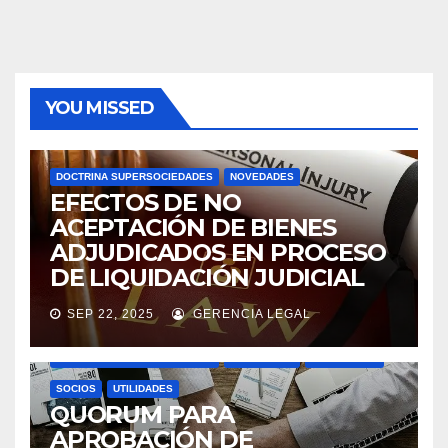
YOU MISSED
DOCTRINA SUPERSOCIEDADES
NOVEDADES
EFECTOS DE NO
ACEPTACIÓN DE BIENES
ADJUDICADOS EN PROCESO
DE LIQUIDACIÓN JUDICIAL
SEP 22, 2025
GERENCIA LEGAL
ASAMBLEAS ACCIONISTAS
DIVIDENDOS
DOCTRINA SUPERSOCIEDADES
NOVEDADES
SOCIEDADES
SOCIOS
UTILIDADES
QUORUM PARA
APROBACIÓN DE