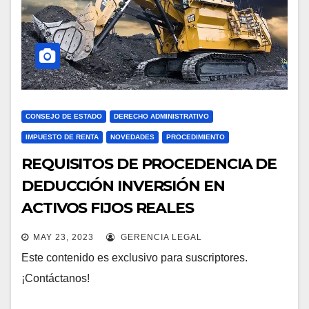
CONSEJO DE ESTADO
DERECHO ADMINISTRATIVO
IMPUESTO DE RENTA
NOVEDADES
PROCEDIMIENTO
REQUISITOS DE PROCEDENCIA DE
DEDUCCIÓN INVERSIÓN EN
ACTIVOS FIJOS REALES
PRODUCTIVOS
MAY 23, 2023
GERENCIA LEGAL
Este contenido es exclusivo para suscriptores.
¡Contáctanos!